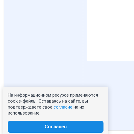
На информационном ресурсе применяются
Статистика портрета:
cookie-файлы. Оставаясь на сайте, вы
подтверждаете свое
согласие
на их
сейчас просматривают портрет - 0
использование.
зарегистрированные пользователи
посетившие портрет за 7 дней - 0
Согласен