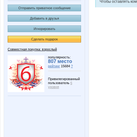
Чтобы оставлять ко
Отправить приватное сообщение
Добавить в друзья
Игнорировать
Сделать подарок
Совместная покупка: взрослый
популярность:
807 место
рейтинг
15684
?
Привилегированный
пользователь
6
уровня