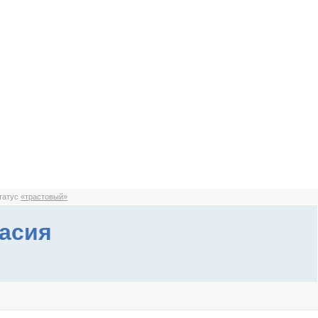
статус
«трастовый»
асия