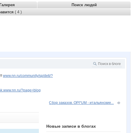
Галерея
Поиск людей
равится
( 4 )
!!
www.nn.ru/community/sp/deti/?
stnk.www.nn.ru/?page=blog
Сбор заказов. OPI*UM - итальянские...
Новые записи в блогах