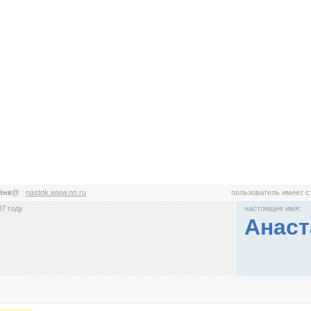
тёнк@
:
nastnk.www.nn.ru
пользователь имеет 
7 году
настоящее имя:
Анаст