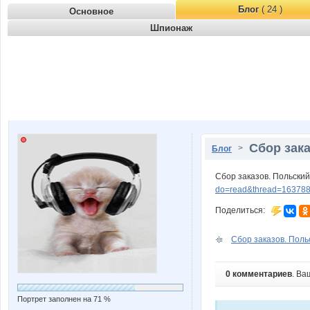
Блог
( 24 )
Основное
Шпионаж
Сбор зака
>
Блог
Сбор заказов. Польский
do=read&thread=163788
Поделиться:
Сбор заказов. Польс
0 комментариев
. Ва
Портрет заполнен на 71 %