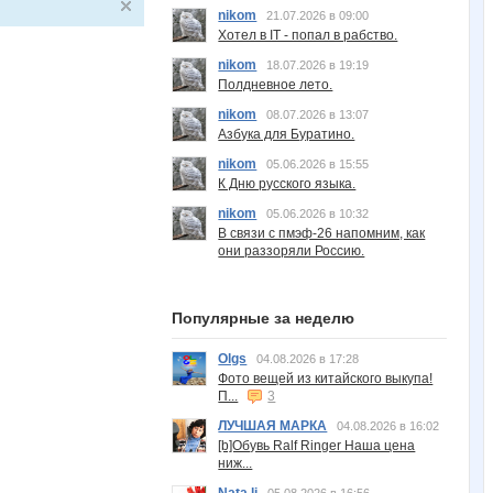
nikom
21.07.2026 в 09:00
Хотел в IT - попал в рабство.
nikom
18.07.2026 в 19:19
Полдневное лето.
nikom
08.07.2026 в 13:07
Азбука для Буратино.
nikom
05.06.2026 в 15:55
К Дню русского языка.
nikom
05.06.2026 в 10:32
В связи с пмэф-26 напомним, как
они раззоряли Россию.
Популярные за неделю
Olgs
04.08.2026 в 17:28
Фото вещей из китайского выкупа!
П...
3
ЛУЧШАЯ МАРКА
04.08.2026 в 16:02
[b]Обувь Ralf Ringer Наша цена
ниж...