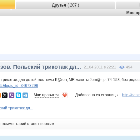
Друзья
( 207 )
Мне н
зов. Польский трикотаж дл...
21.04.2011 в 22:21
494
 трикотаж для детей: костюмы K@ren, MR жакеты Jom@r, р. 74-158, без рядов!
5&topic_id=34673296
Мне нравится
Добавлено со страницы:
http://na
кий трикотаж дл...
ш комментарий станет первым