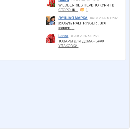
Nata.li
05.08.2026 в 16:56
WILDBERRIES НЕРВНО КУРИТ В
СТОРОНК...
1
ЛУЧШАЯ МАРКА
04.08.2026 в 12:32
[b]Обувь RALF RINGER . Вся
коллекц...
Lonza
05.08.2026 в 01:58
ТОВАРЫ ДЛЯ ДОМА - БРАК
УПАКОВКИ.