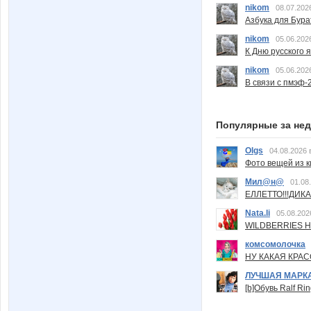
nikom
08.07.202
Азбука для Бура
nikom
05.06.202
К Дню русского 
nikom
05.06.202
В связи с пмэф-
Популярные за не
Olgs
04.08.2026 
Фото вещей из ки
Мил@н@
01.08
ЕЛЛЕТТО!!!ДИК
Nata.li
05.08.202
WILDBERRIES Н
комсомолочка
НУ КАКАЯ КРАСОТ
ЛУЧШАЯ МАРК
[b]Обувь Ralf Ri