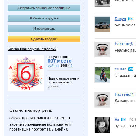
Отправить приватное сообщение
Добавить в друзья
Ronyn
очень могёт
Игнорировать
Сделать подарок
Настёнк@
Совместная покупка: взрослый
Реально пацан
популярность:
807 место
рейтинг
15684
?
cruzer
согласен - 
Привилегированный
пользователь
6
уровня
Настёнк@
Да ваще ппц
Статистика портрета:
сейчас просматривают портрет - 0
Ve
23.0
зарегистрированные пользователи
ну вот....а я
посетившие портрет за 7 дней - 0