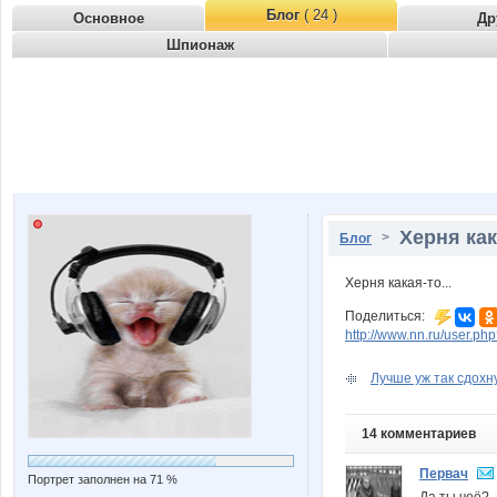
Блог
( 24 )
Основное
Др
Шпионаж
Херня как
>
Блог
Херня какая-то...
Поделиться:
http://www.nn.ru/user.
Лучше уж так сдохну
14 комментариев
Первач
Портрет заполнен на 71 %
Да ты чоё?