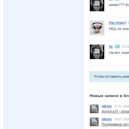
аякже??? Кон
Настёнк@
НЕд, не знал
Ve
25.0
так вот зная!
Чтобы оставлять ко
Новые записи в бл
nikom
21.07.202
Хотел в IT - поп
nikom
18.07.202
Полдневное лет