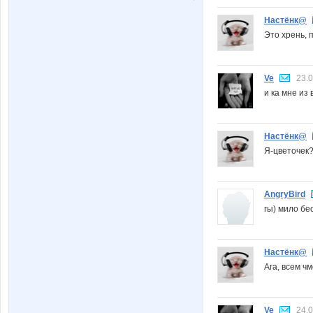
Настёнк@
Это хрень, п
Ve
23.0
и ка мне из
Настёнк@
Я-цветочек? 
AngryBird
гы) мило бе
Настёнк@
Ага, всем чмо
Ve
24.0