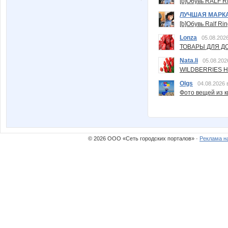
[b]Обувь RALF RI
ЛУЧШАЯ МАРК
[b]Обувь Ralf Ri
Lonza
05.08.2026
ТОВАРЫ ДЛЯ ДО
Nata.li
05.08.202
WILDBERRIES Н
Olgs
04.08.2026 
Фото вещей из ки
© 2026 ООО «Сеть городских порталов» ·
Реклама н