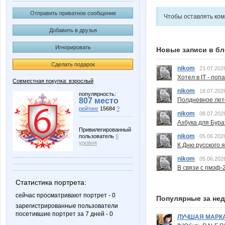
Отправить приватное сообщение
Чтобы оставлять ко
Добавить в друзья
Игнорировать
Новые записи в бл
Сделать подарок
nikom
21.07.202
Хотел в IT - поп
Совместная покупка: взрослый
nikom
18.07.202
популярность:
Полдневное лет
807 место
рейтинг
15684
?
nikom
08.07.202
Азбука для Бура
Привилегированный
nikom
05.06.202
пользователь
6
уровня
К Дню русского 
nikom
05.06.202
В связи с пмэф-
Статистика портрета:
сейчас просматривают портрет - 0
Популярные за не
зарегистрированные пользователи
посетившие портрет за 7 дней - 0
ЛУЧШАЯ МАРК