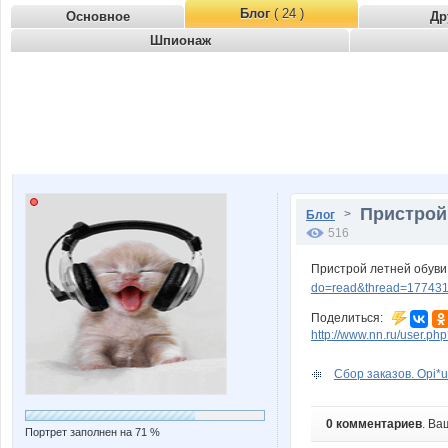
Блог
( 24 )
Основное
Др
Шпионаж
Пристрой 
>
Блог
516
Пристрой летней обуви.
do=read&thread=177431
Поделиться:
http://www.nn.ru/user.
Сбор заказов. Opi*u
0 комментариев
. Ва
Портрет заполнен на 71 %